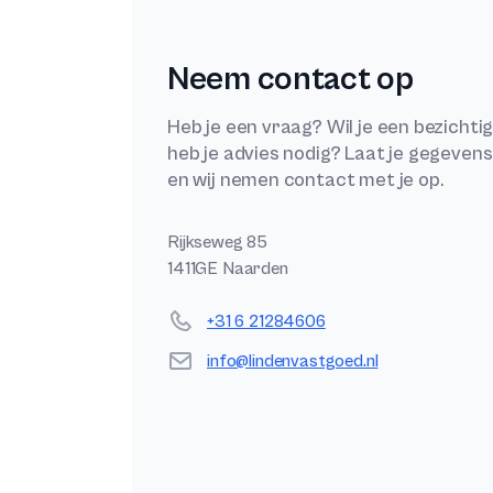
Neem contact op
Heb je een vraag? Wil je een bezichti
heb je advies nodig? Laat je gegeven
en wij nemen contact met je op.
Postadres
Rijkseweg 85
1411GE Naarden
Telefoonnummer
+31 6 21284606
E-mail
info@lindenvastgoed.nl