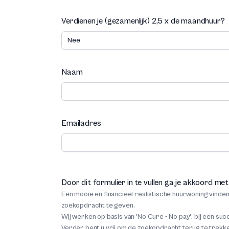
Verdienen je (gezamenlijk) 2,5 x de maandhuur?
Naam
Emailadres
Door dit formulier in te vullen ga je akkoord 
Een mooie en financieel realistische huurwoning vinden
zoekopdracht te geven.
Wij werken op basis van 'No Cure - No pay', bij een su
Verder bent u vrij om de zoekopdracht terug te trekke