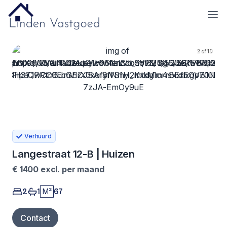
2 of 10
Verhuurd
Langestraat 12-B | Huizen
€
1400
excl. per maand
2
1
M²
67
Contact